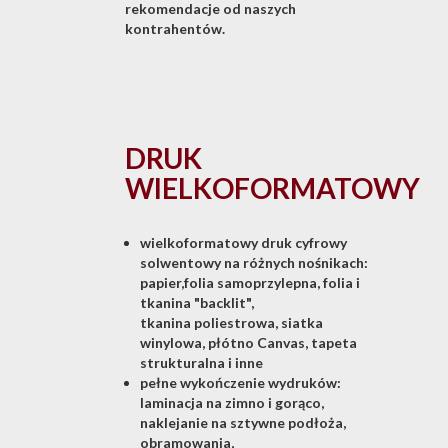
rekomendacje od naszych
kontrahentów.
DRUK
WIELKOFORMATOWY
wielkoformatowy druk cyfrowy
solwentowy na różnych nośnikach:
papier,folia samoprzylepna, folia i
tkanina "backlit",
tkanina poliestrowa, siatka
winylowa, płótno Canvas, tapeta
strukturalna i inne
pełne wykończenie wydruków:
laminacja na zimno i gorąco,
naklejanie na sztywne podłoża,
obramowania,