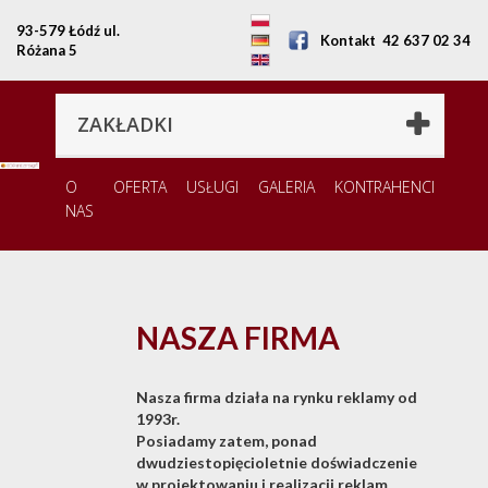
93-579 Łódź ul.
Kontakt
42 637 02 34
Różana 5
ZAKŁADKI
O
OFERTA
USŁUGI
GALERIA
KONTRAHENCI
NAS
NASZA FIRMA
Nasza firma działa na rynku reklamy od
1993r.
Posiadamy zatem, ponad
dwudziestopięcioletnie doświadczenie
w projektowaniu i realizacji reklam,