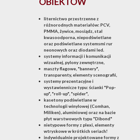
OBIEKTÓW
liternictwo przestrzenne z
różnorodnych materiałów: PCV,
PMMA, żywice, mosiądz, stal
kwasoodporna, niepodświetlane
oraz podświetlane systemsmi rur
neonowych oraz diodami led.
systemy informacji i komunikacji
wizualnej, pylony zewnętrzne,
maszty flagowe, "bannery",
transparenty, elementy scenografii,
systemy prezentacyjne i
wystawiennicze typu: ścianki "Pop-
up", "roll-up", "spider",
kasetony podświetlane w
technologii winylowej (Comhan,
Miliken), aluminiowej oraz na bazie
płyt warstwowych typu "Dibond"
nietypowe formy z plexi, elementy
wtryskowe w krótkich seriach!
indywidualnie projektowane formy z