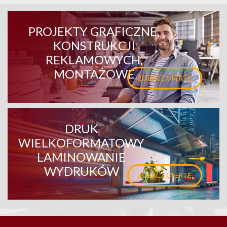
PROJEKTY GRAFICZNE,
KONSTRUKCJI
REKLAMOWYCH,
MONTAŻOWE
ZOBACZ OFERTĘ
DRUK
WIELKOFORMATOWY
LAMINOWANIE
WYDRUKÓW
ZOBACZ OFERTĘ